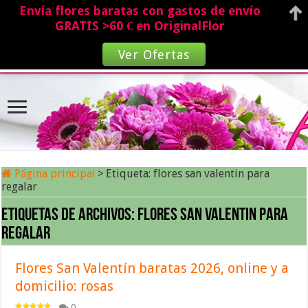
Envía flores baratas con gastos de envío
GRATIS >60 € en OriginalFlor
Ver Ofertas
Página principal
>
Etiqueta:
flores san valentin para
regalar
Etiquetas de archivos:
flores san valentin para
regalar
Flores San Valentín baratas 2026, online y a
domicilio: rosas
0