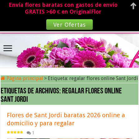
Envía flores baratas con gastos de envío
GRATIS >60 € en OriginalFlor
Ver Ofertas
Página principal
>
Etiqueta:
regalar flores online Sant Jordi
Etiquetas de archivos:
regalar flores online
Sant Jordi
Flores de Sant Jordi baratas 2026 online a
domicilio y para regalar
1