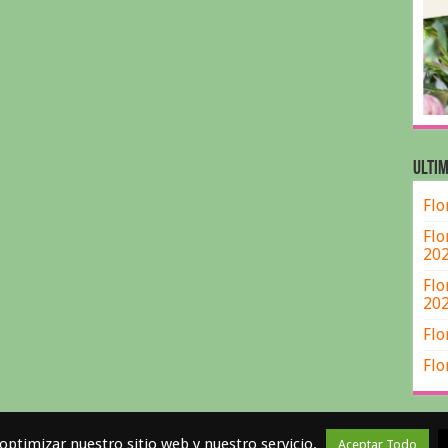
ULTIM
Flo
Flo
20
Flo
20
Flo
Flo
optimizar nuestro sitio web y nuestro servicio.
Aceptar Todo