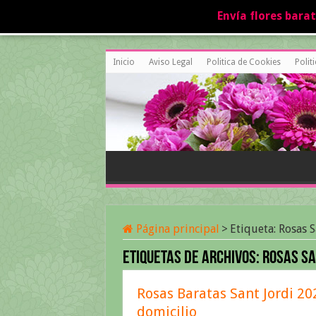
Envía flores bara
Inicio
Aviso Legal
Politica de Cookies
Polit
Página principal
>
Etiqueta:
Rosas S
Etiquetas de archivos:
Rosas Sa
Rosas Baratas Sant Jordi 202
domicilio