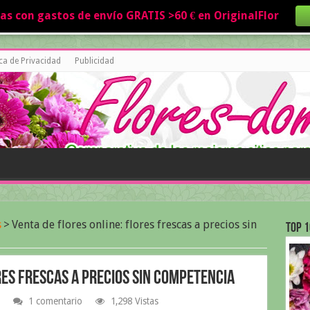
tas con gastos de envío GRATIS >60 € en OriginalFlor
ica de Privacidad
Publicidad
s
>
Venta de flores online: flores frescas a precios sin
Top 1
res frescas a precios sin competencia
1 comentario
1,298 Vistas