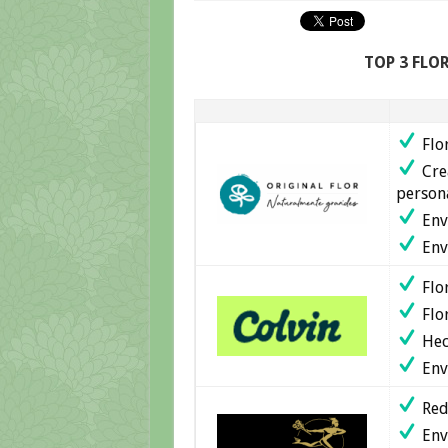
TOP 3 FLO
Flor
Cre
person
Env
Enví
Flor
Flor
Hec
Enví
Red 
Env