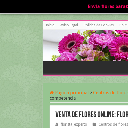
Envía flores bara
Inicio
Aviso Legal
Politica de Cookies
Polit
Página principal
>
Centros de flore
competencia
Venta de flores online: flo
florista_experto
Centros de flores