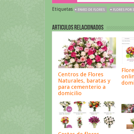
Etiquetas
ENVIO DE FLORES
FLORES POR 
Articulos relacionados
Flor
Centros de Flores
onli
Naturales, baratas y
domi
para cementerio a
domicilio