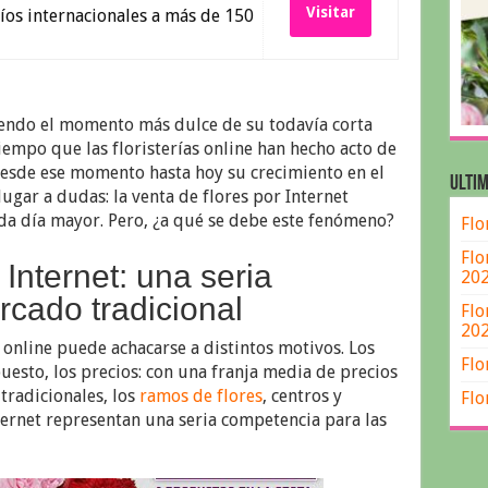
Visitar
os internacionales a más de 150
iendo el momento más dulce de su todavía corta
iempo que las floristerías online han hecho acto de
desde ese momento hasta hoy su crecimiento en el
ULTIM
lugar a dudas: la venta de flores por Internet
da día mayor. Pero, ¿a qué se debe este fenómeno?
Flo
Flo
 Internet: una seria
20
cado tradicional
Flo
20
s online puede achacarse a distintos motivos. Los
Flo
uesto, los precios: con una franja media de precios
 tradicionales, los
ramos de flores
, centros y
Flo
ternet representan una seria competencia para las