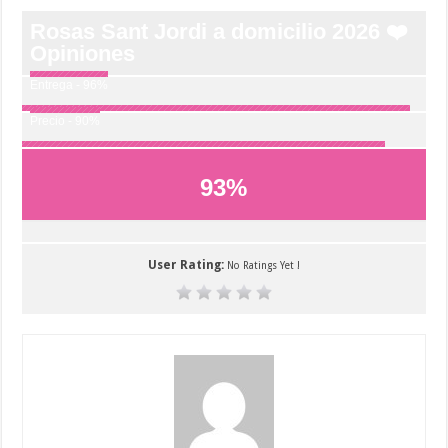
Rosas Sant Jordi a domicilio 2026 ❤️
Opiniones
Entrega - 96%
Precio - 90%
93
%
User Rating:
No Ratings Yet !