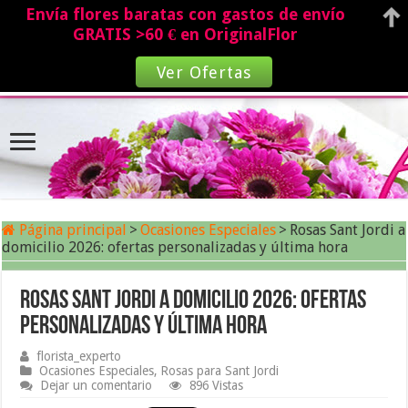
Envía flores baratas con gastos de envío
GRATIS >60 € en OriginalFlor
Ver Ofertas
Página principal
>
Ocasiones Especiales
>
Rosas Sant Jordi a
domicilio 2026: ofertas personalizadas y última hora
Rosas Sant Jordi a domicilio 2026: ofertas
personalizadas y última hora
florista_experto
Ocasiones Especiales
,
Rosas para Sant Jordi
Dejar un comentario
896 Vistas