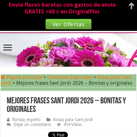
Envía flores baratas con gastos de envío
GRATIS >60 € en OriginalFlor
Ver Ofertas
Página principal
>
Ocasiones Especiales
>
Rosas para Sant
Jordi
>
Mejores frases Sant Jordi 2026 – Bonitas y originales
Mejores frases Sant Jordi 2026 – Bonitas y
originales
florista_experto
Rosas para Sant Jordi
Dejar un comentario
954 Vistas