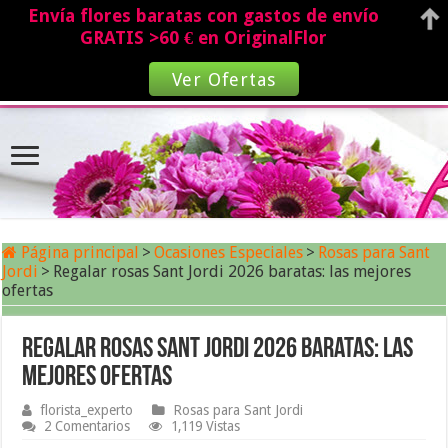
Envía flores baratas con gastos de envío
GRATIS >60 € en OriginalFlor
Ver Ofertas
Página principal
>
Ocasiones Especiales
>
Rosas para Sant
Jordi
>
Regalar rosas Sant Jordi 2026 baratas: las mejores
ofertas
Regalar rosas Sant Jordi 2026 baratas: las
mejores ofertas
florista_experto
Rosas para Sant Jordi
2 Comentarios
1,119 Vistas