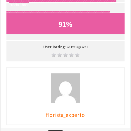
Precio - 88%
91
%
User Rating:
No Ratings Yet !
florista_experto